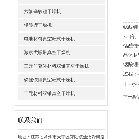
六氟磷酸锂干燥机
锰酸锂干燥机
锰酸锂
3-5
电池材料真空耙式干燥机
锰酸锂
激素类螺带真空干燥机
晶体材
锰酸锂
三元前驱体材料双锥真空干燥机
过程；
磷酸铁锂真空耙式干燥机
上一条
三元材料双锥真空干燥机
下一条
联系我们
地址：江苏省常州市天宁区郑陆镇焦溪舜河路