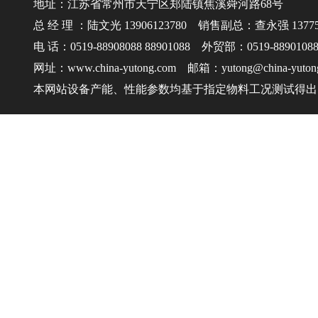
地址：江苏省常州市天宁区郑陆镇焦溪舜河路68号
总 经 理 ：陆文光 13906123780 销售副总：查永强 137750
电 话：0519-88908088 88901088 外贸部：0519-8890108
网址：www.china-yutong.com 邮箱：yutong@china-yuton
本网站设备产能、性能参数均基于指定物料工况测试得出