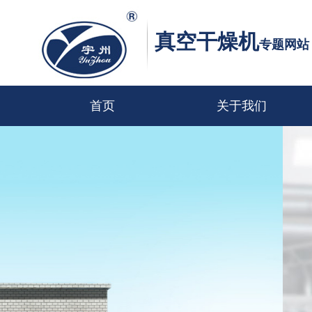
真空干燥机
专题网站
首页
关于我们